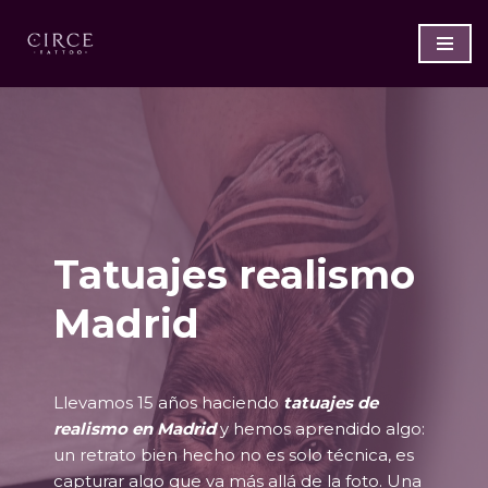
Saltar
al
contenido
Tatuajes realismo
Madrid
Llevamos 15 años haciendo
tatuajes de
realismo en Madrid
y hemos aprendido algo:
un retrato bien hecho no es solo técnica, es
capturar algo que va más allá de la foto. Una