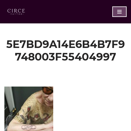
Saltar
al
contenido
5E7BD9A14E6B4B7F9
748003F55404997