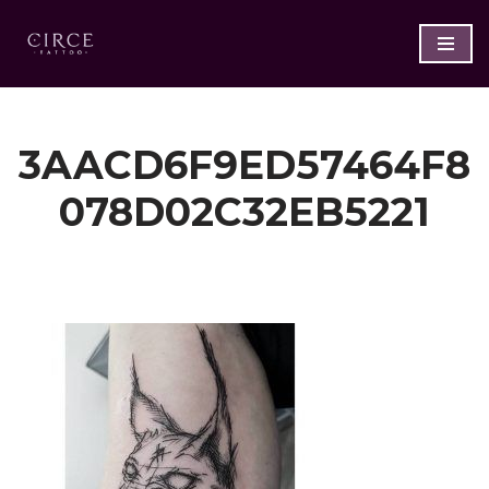
Saltar
al
contenido
3AACD6F9ED57464F8
078D02C32EB5221