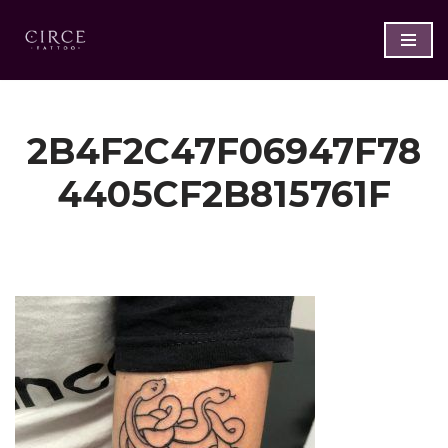
Saltar
al
contenido
2B4F2C47F06947F78
4405CF2B815761F