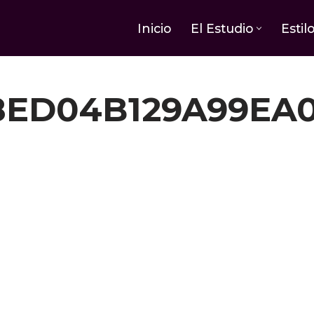
Inicio
El Estudio
Estil
ED04B129A99EA