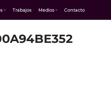
os
Trabajos
Medios
Contacto
00A94BE352