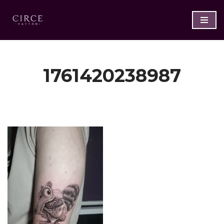
Saltar
al
contenido
1761420238987