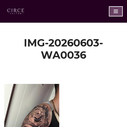
Saltar
al
contenido
IMG-20260603-
WA0036