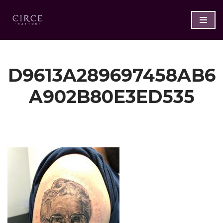
Saltar
al
contenido
D9613A289697458AB6
A902B80E3ED535