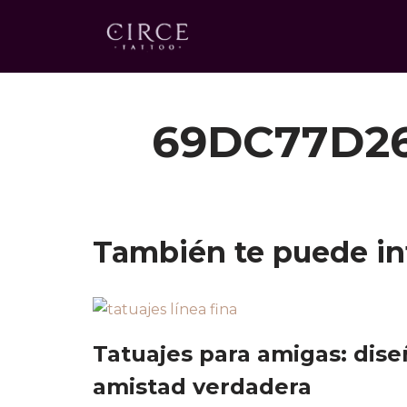
Saltar
al
contenido
69DC77D2
También te puede in
Tatuajes para amigas: dise
amistad verdadera