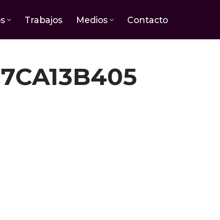
os
Trabajos
Medios
Contacto
7CA13B405