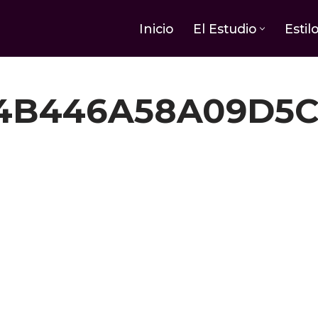
Inicio
El Estudio
Estil
F4B446A58A09D5C