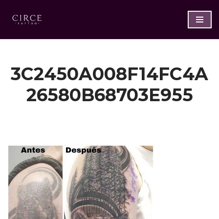
Saltar
al
contenido
3C2450A008F14FC4A
26580B68703E955