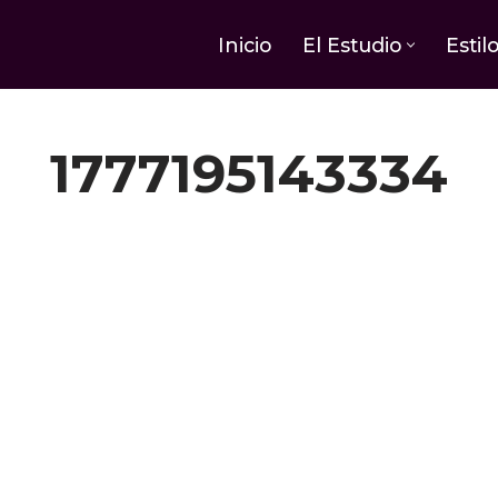
Inicio
El Estudio
Estil
1777195143334