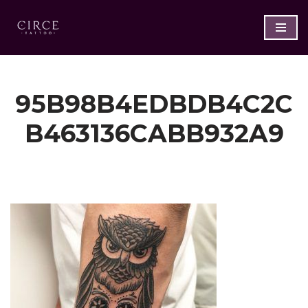
Saltar
al
contenido
95B98B4EDBDB4C2C
B463136CABB932A9