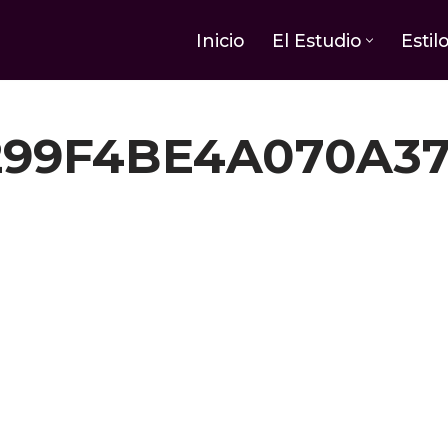
Inicio
El Estudio
Estil
299F4BE4A070A37