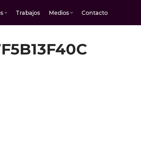
os
Trabajos
Medios
Contacto
F5B13F40C