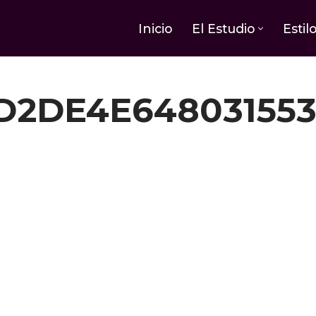
Inicio
El Estudio
Estil
D2DE4E648031553