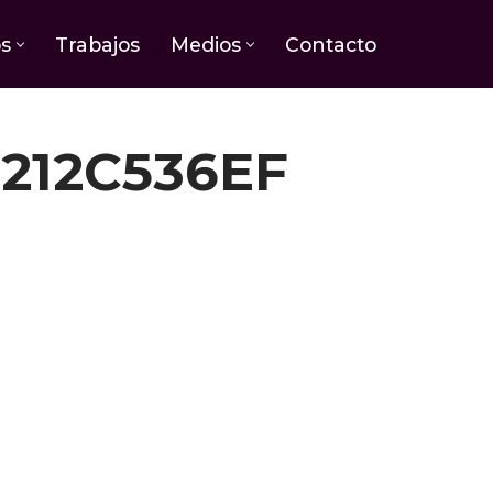
os
Trabajos
Medios
Contacto
212C536EF