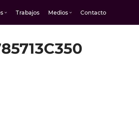
os
Trabajos
Medios
Contacto
85713C350