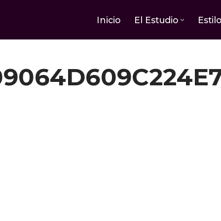
Inicio
El Estudio
Estil
09064D609C224E7