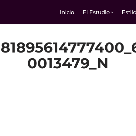
Inicio
El Estudio
Estil
81895614777400_
0013479_N