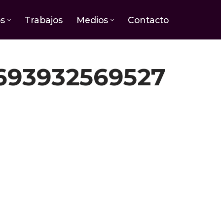
os
Trabajos
Medios
Contacto
693932569527