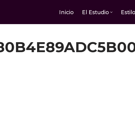
Inicio
El Estudio
Estil
80B4E89ADC5B0