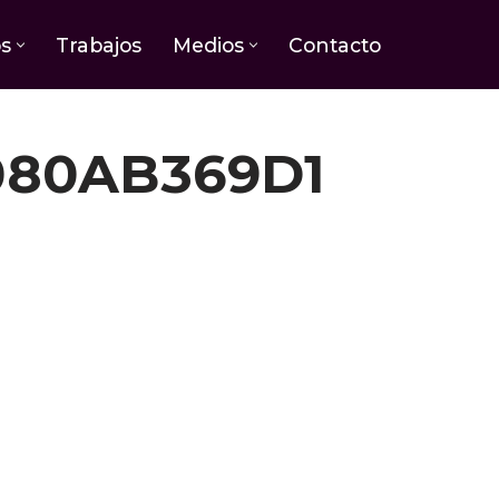
os
Trabajos
Medios
Contacto
080AB369D1