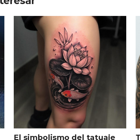
teresar
El simbolismo del tatuaje
T