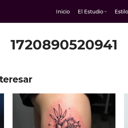
Inicio
El Estudio
Estil
1720890520941
teresar