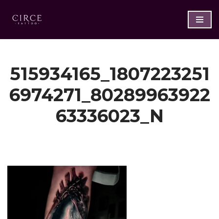
Saltar
al
contenido
515934165_1807223251
6974271_80289963922
63336023_N