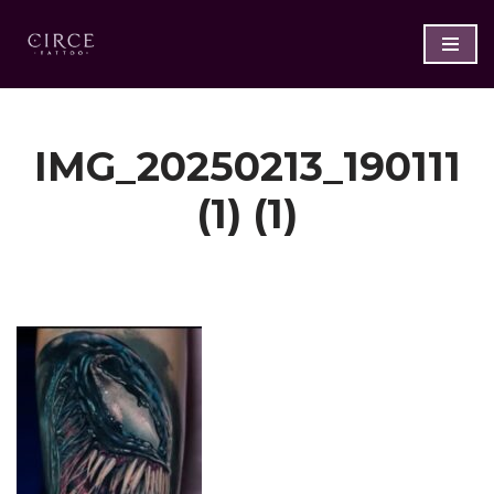
Saltar
al
contenido
IMG_20250213_190111
(1) (1)