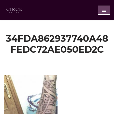
Saltar
al
contenido
34FDA862937740A48
FEDC72AE050ED2C