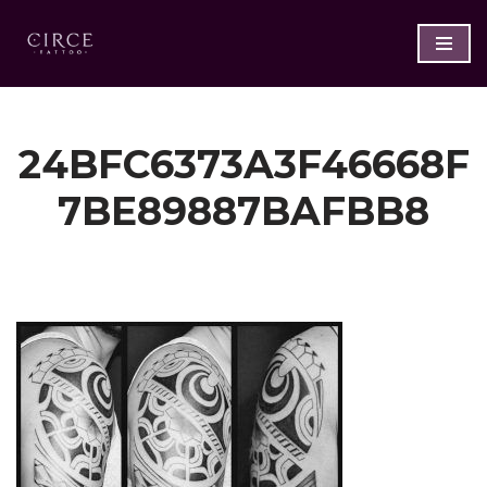
Saltar
al
contenido
24BFC6373A3F46668F
7BE89887BAFBB8