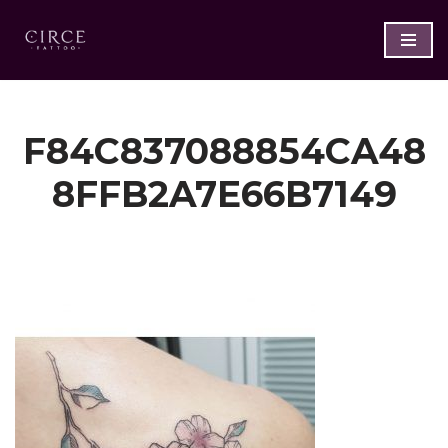
Saltar
al
contenido
F84C837088854CA48
8FFB2A7E66B7149