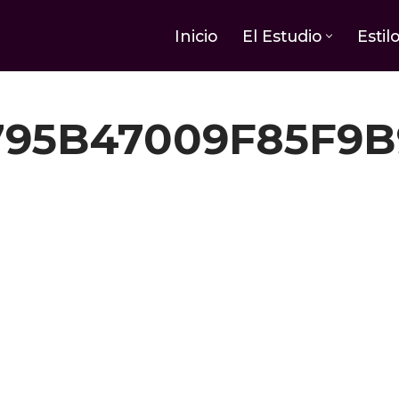
Inicio
El Estudio
Estil
795B47009F85F9B