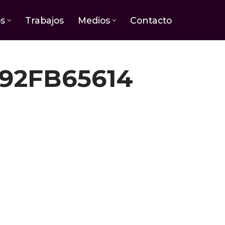
os
Trabajos
Medios
Contacto
92FB65614