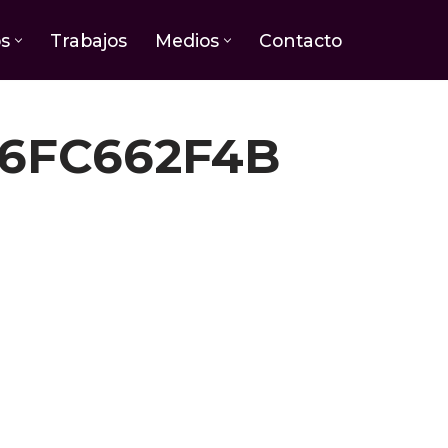
os
Trabajos
Medios
Contacto
6FC662F4B