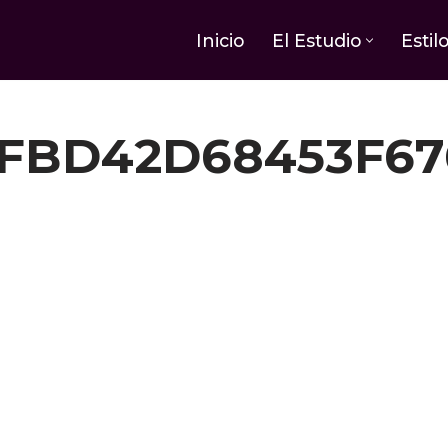
Inicio
El Estudio
Estil
FFBD42D68453F67