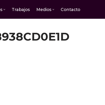
os
Trabajos
Medios
Contacto
8938CD0E1D