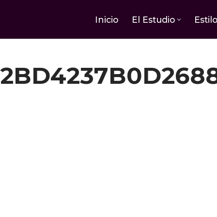
Inicio
El Estudio
Estil
2BD4237B0D268