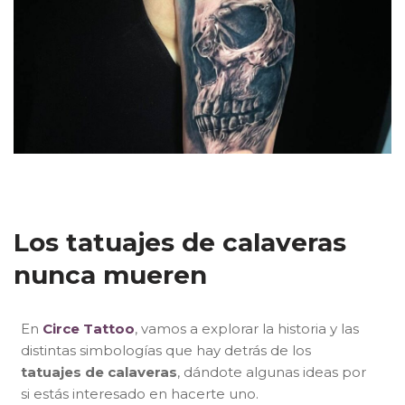
Los tatuajes de calaveras
nunca mueren
En
Circe Tattoo
, vamos a explorar la historia y las
distintas simbologías que hay detrás de los
tatuajes de calaveras
, dándote algunas ideas por
si estás interesado en hacerte uno.