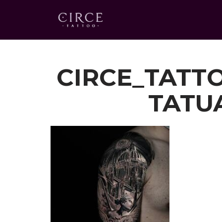
Saltar
al
contenido
CIRCE_TATT
TATU