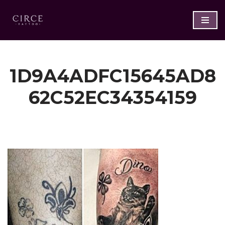
Saltar
al
contenido
1D9A4ADFC15645AD8
62C52EC34354159