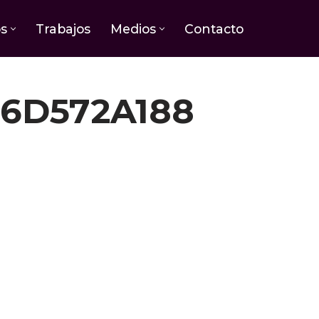
os
Trabajos
Medios
Contacto
6D572A188
o del tatuaje de flor de loto: Pureza