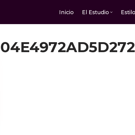
Inicio
El Estudio
Estil
504E4972AD5D272
teresar
El simbolism
ños simbólicos de la
septiembre 24, 2025