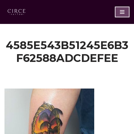
Saltar
al
contenido
4585E543B51245E6B3
F62588ADCDEFEE