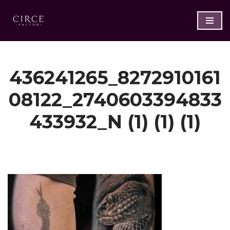
Saltar
al
contenido
436241265_8272910161
08122_2740603394833
433932_N (1) (1) (1)