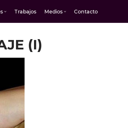
os
Trabajos
Medios
Contacto
JE (I)