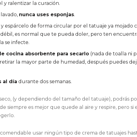
l y ralentizar la curación.
 lavado,
nunca uses esponjas
.
s y espárcelo de forma circular por el tatuaje ya mojado
débil, es normal que te pueda doler, pero ten encuentra
 se infecte.
de cocina absorbente para secarlo
(nada de toalla ni p
etirar la mayor parte de humedad, después puedes dejar
 al día
durante dos semanas.
eco, (y dependiendo del tamaño del tatuaje), podrás p
 siempre es mejor que quede al aire y respire, pero si e
egerlo.
recomendable usar ningún tipo de crema de tatuajes hasta